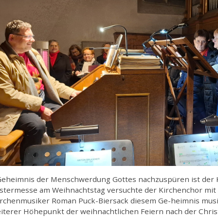
eheimnis der Menschwerdung Gottes nachzuspüren ist der K
stermesse am Weihnachtstag versuchte der Kirchenchor mit d
irchenmusiker Roman Puck-Biersack diesem Ge-heimnis musi
eiterer Höhepunkt der weihnachtlichen Feiern nach der Chri