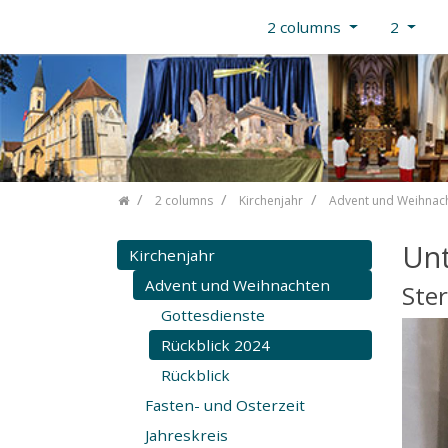
2 columns
2
Skip navigation
2 columns
Kirchenjahr
Advent und Weihnac
Unt
Kirchenjahr
Advent und Weihnachten
Ster
Gottesdienste
Rückblick 2024
Rückblick
Fasten- und Osterzeit
Jahreskreis