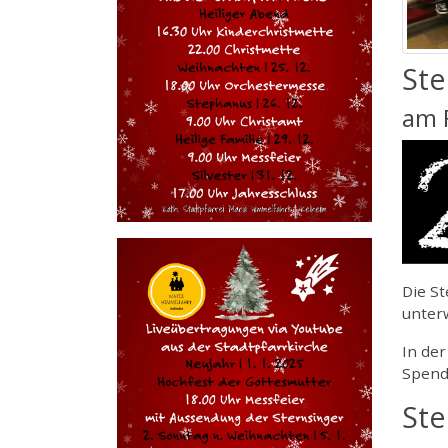
Ste
am F
Die St
unter
In der
Spend
Ste