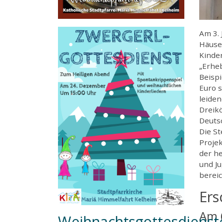
Am 3. 
Häuse
Kinde
„Erheb
Beispi
Euro 
leiden
Dreik
Deuts
Die S
Projek
der he
und J
bereic
Ers
Am 6
Weihnachtsgottesdienst