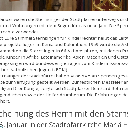
Januar waren die Sternsinger der Stadtpfarrei unterwegs und
r und Wohnungen mit dem Segen für das neue Jahr. Die Spen
rrechte verwendet.
t Eure Stimme! Sternsingen für Kinderrechte“ heißt das Leitw
elprojekte liegen in Kenia und Kolumbien. 1959 wurde die Akt
sammelten die Sternsinger in 66 Aktionsjahren, mit denen P
de Kinder in Afrika, Lateinamerika, Asien, Ozeanien und Ost
önigssingen wird bundesweit getragen vom Kindermissionswe
chen Katholischen Jugend (BDKJ).
ternsinger der Stadtpfarrei haben 4086,54 € an Spenden ges
te zur Verfügung gestellt werden. Zur festlichen Messfeier 
iligen Drei-Könige, zeigte sich Stadtpfarrer Reinhard Röhrn
ugendlichen sowie der Helfer drumherum. Die Erfahrungen de
hert.
cheinung des Herrn mit den Stern
. Januar in der Stadtpfarrkirche Mariä 
e