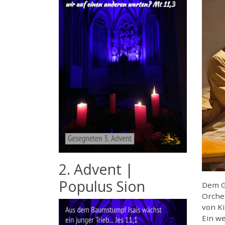
2. Advent |
Populus Sion
Dem G
Orche
von K
Ein w