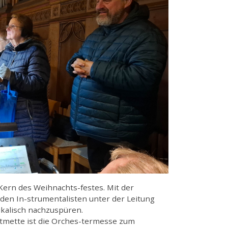
ern des Weihnachts-festes. Mit der
en In-strumentalisten unter der Leitung
kalisch nachzuspüren.
stmette ist die Orches-termesse zum