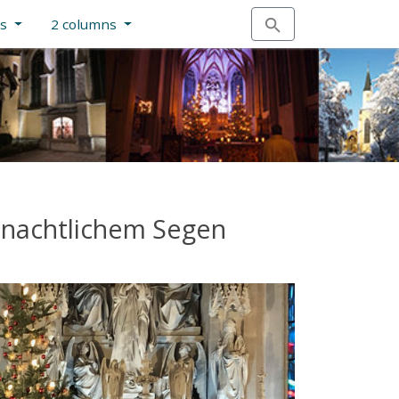
ns
2 columns
hnachtlichem Segen