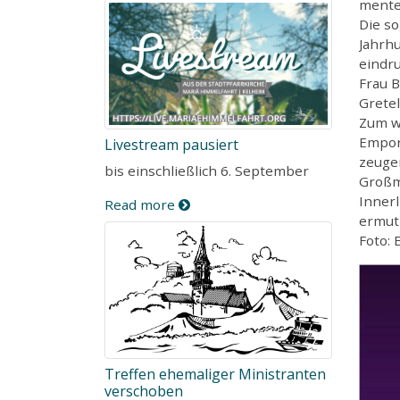
mente
Die s
Jahrhu
eindru
Frau 
Gretel
Zum wi
Empore
Livestream pausiert
zeuge
bis einschließlich 6. September
Großm
Innerl
Read more
ermuti
Foto: 
Treffen ehemaliger Ministranten
verschoben