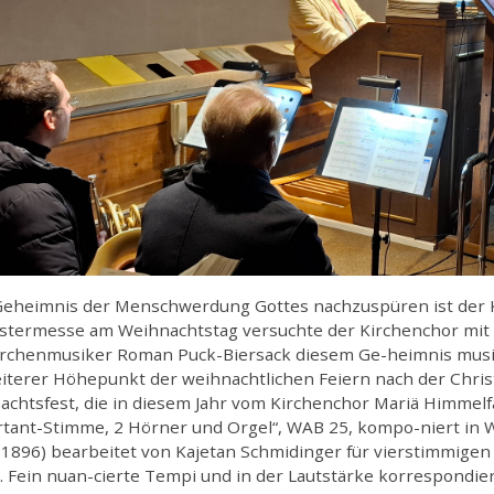
eheimnis der Menschwerdung Gottes nachzuspüren ist der K
stermesse am Weihnachtstag versuchte der Kirchenchor mit d
irchenmusiker Roman Puck-Biersack diesem Ge-heimnis musi
eiterer Höhepunkt der weihnachtlichen Feiern nach der Chri
chtsfest, die in diesem Jahr vom Kirchenchor Mariä Himmelfah
rtant-Stimme, 2 Hörner und Orgel“, WAB 25, kompo-niert in 
1896) bearbeitet von Kajetan Schmidinger für vierstimmigen
. Fein nuan-cierte Tempi und in der Lautstärke korrespondie