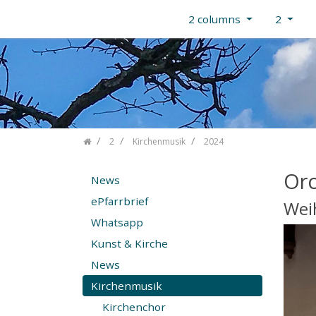
2 columns
2
Skip navigation
2
Kirchenmusik
2024
Orc
News
ePfarrbrief
Wei
Whatsapp
Kunst & Kirche
News
Kirchenmusik
Kirchenchor