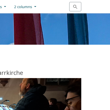
ns
2 columns
rrkirche