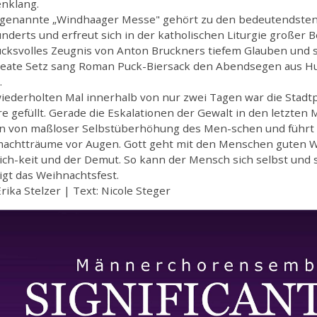
nklang.
ogenannte „Windhaager Messe" gehört zu den bedeutendsten
nderts und erfreut sich in der katholischen Liturgie großer Be
cksvolles Zeugnis von Anton Bruckners tiefem Glauben und se
Beate Setz sang Roman Puck-Biersack den Abendsegen aus 
.
ederholten Mal innerhalb von nur zwei Tagen war die Stadtpf
 gefüllt. Gerade die Eskalationen der Gewalt in den letzten
n von maßloser Selbstüberhöhung des Men-schen und führt d
achtträume vor Augen. Gott geht mit den Menschen guten W
ich-keit und der Demut. So kann der Mensch sich selbst und s
gt das Weihnachtsfest.
Erika Stelzer | Text: Nicole Steger