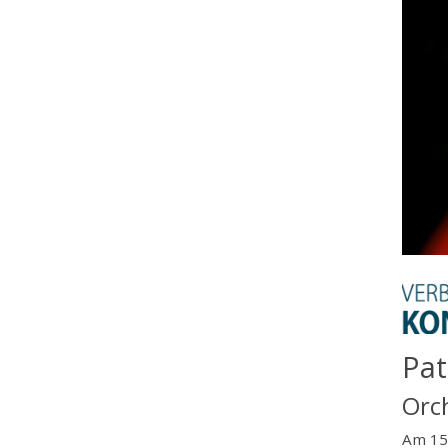
Pat
Orc
Am 15.