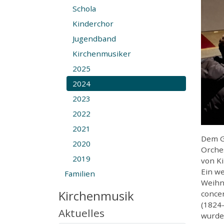
Schola
Kinderchor
Jugendband
Kirchenmusiker
2025
2024
2023
2022
2021
Dem G
2020
Orche
2019
von K
Ein w
Familien
Weihna
Kirchenmusik
conce
(1824-
Aktuelles
wurde