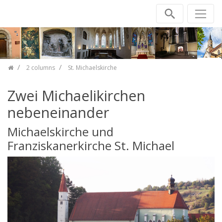
Skip navigation
2 columns
St. Michaelskirche
Zwei Michaelikirchen
nebeneinander
Michaelskirche und
Franziskanerkirche St. Michael