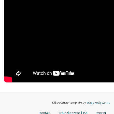
t3Bootstrap template by
WapplerSystems
Kontakt
Schutzkonzept | ISK
Imprint