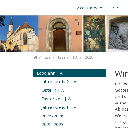
2 columns
2
Skip navigation
Live
Lesejahr | A
2020
Wir
Lesejahr | A
Jahreskreis 2 | A
Ein we
Ostern | A
Gottes
und s
Fastenzeit | A
versa
Jahreskreis 1 | A
Ab dem
Werkt
2025-2026
die g
2022-2023
Wir ha