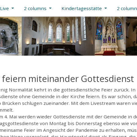
Live
2 columns
Kindertagesstätte
2 colum
 feiern miteinander Gottesdienst
nig Normalität kehrt in die gottesdienstliche Feier zurück.
dienste ohne Gemeinde in der Kirche feiern. Es war schön, 
o Brücken schlugen zueinander. Mit dem Livestream waren vie
mmelt.
 4. Mai werden wieder Gottesdienste mit der Gemeinde in de
agsgottesdienste von Montag bis Donnerstag ebenso wie vor
emeinsame Feier im Angesicht der Pandemie zu erhalten, müs
ben Wege vorgeplant, das Hauptportal dient als Eingang, die