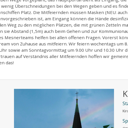
es wenig Überschneidungen bei den Wegen geben und es finde
nschiffen Platz. Die Mitfeiernden müssen Masken (NEU: auch a
nvorgeschrieben ist, am Eingang können die Hände desinfizi
den Weg zu den möglichen Plätzen, die mit grünen Zetteln mark
n sie Abstand (1,5m) auch beim Gehen und zur Kommunionaus
s Mesnerteams helfen bei allen offenen Fragen. Vorerst könn
tream von Zuhause aus mitfeiern. Wir feiern wochentags um
Uhr sowie am Sonntagvormittag um 9.00 Uhr und 10.30 Uhr di
rtrauen auf Verständnis aller Mitfeiernden hoffen wir geme
en das!
K
St
Kir
Sp