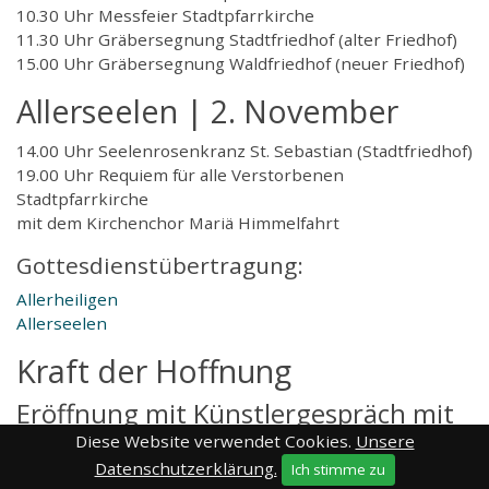
10.30 Uhr Messfeier Stadtpfarrkirche
11.30 Uhr Gräbersegnung Stadtfriedhof (alter Friedhof)
15.00 Uhr Gräbersegnung Waldfriedhof (neuer Friedhof)
Allerseelen | 2. November
14.00 Uhr Seelenrosenkranz St. Sebastian (Stadtfriedhof)
19.00 Uhr Requiem für alle Verstorbenen
Stadtpfarrkirche
mit dem Kirchenchor Mariä Himmelfahrt
Gottesdienstübertragung:
Allerheiligen
Allerseelen
Kraft der Hoffnung
Eröffnung mit Künstlergespräch mit
Hans Thomann, St. Gallen
Diese Website verwendet Cookies.
Unsere
Datenschutzerklärung.
Ich stimme zu