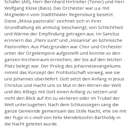
Schäfer (Alt), Herr Bernhard Hirtreiter (Tenor) und Herr
Wolfgang Klose (Bass). Das Orchester war u.a. mit
Mitgliedern vom Stadttheater Regensburg besetzt.
Diese „Missa pastoralis“ zeichnet sich in ihrer
Grundhaltung als anmutig-beschwingt, von Schlichtheit
und Wärme der Empfindung getragen aus. Im Sanctus
erinnern das „Pleni sunt“ und „Hosanna“ an böhmische
Pastorellen. Aus Platzgründen war Chor und Orchester
unter der Orgelempore aufgestellt und konnte so den
ganzen Kirchenraum erreichen, der bis auf den letzten
Platz belegt war. Der Prolog des Johannesevangeliums
nimmt das Konzept der Frohbotschaft vorweg, wie sie
uns Johannes überliefert. Gott setzt den Anfang in Jesus
Christus und macht uns so Mut in den Wirren der Welt
und des Alltags mit Gott einen Anfang zu setzen und
nicht den Blick auf ihn zu verlieren oder im Trubel der
Welt unterzugehen. Nach dem Schlusssegen sang die
ganze Gemeinde gemeinsam das Stille Nacht, ehe sie mit
der Fuge in c-moll von Felix Mendelssohn-Bartholdy in
die Nacht geleitet wurde.