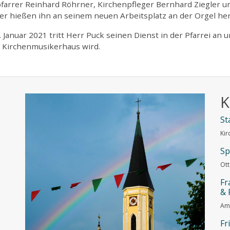
pfarrer Reinhard Röhrner, Kirchenpfleger Bernhard Ziegler 
er hießen ihn an seinem neuen Arbeitsplatz an der Orgel he
 Januar 2021 tritt Herr Puck seinen Dienst in der Pfarrei a
 Kirchenmusikerhaus wird.
K
St
Kir
Sp
Ott
Fr
& 
Am 
Fr