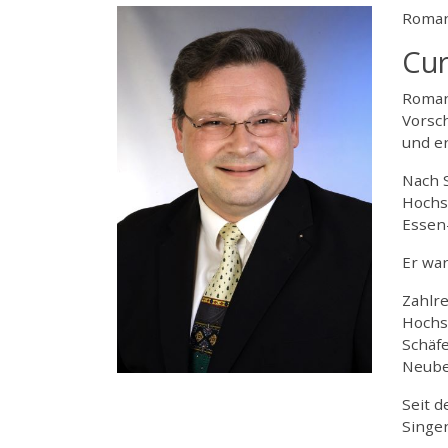
Roman
Cur
Roman
Vorsc
und er
Nach S
Hochs
Essen
Er wa
Zahlre
Hochs
Schäfe
Neube
Seit d
Singen