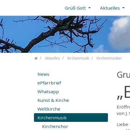
Grüß Gott
Aktuelles
Zum Inhalt springen
Aktuelles
Kirchenmusik
Kirchenmusiker
Gr
News
ePfarrbrief
„
Whatsapp
Kunst & Kirche
Eröff
Weltkirche
von J.
Kirchenmusik
Liebe 
Kirchenchor