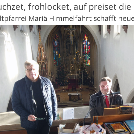
uchzet, frohlocket, auf preiset die
tpfarrei Mariä Himmelfahrt schafft neue