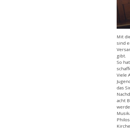
Mit d
sind e
Versam
gibt.
So hat
schaff
Viele 
Jugen
das S
Nachd
acht 
werde
Musik
Philo
Kirch