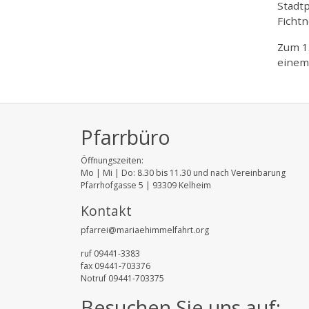
Stadt
Fichtn
Zum 1.
einem
Pfarrbüro
Öffnungszeiten:
Mo | Mi | Do: 8.30 bis 11.30 und nach Vereinbarung
Pfarrhofgasse 5 | 93309 Kelheim
Kontakt
pfarrei@mariaehimmelfahrt.org
ruf 09441-3383
fax 09441-703376
Notruf 09441-703375
Besuchen Sie uns auf: