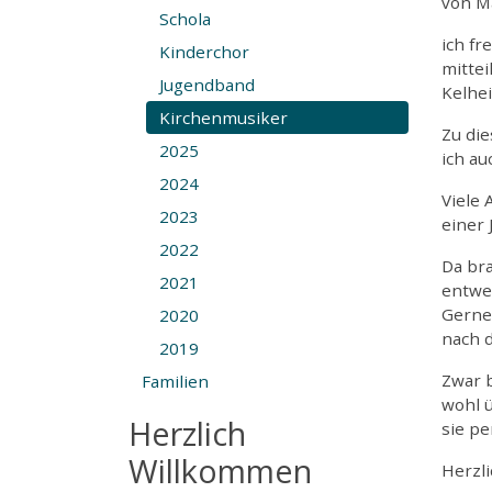
von M
Schola
ich fr
Kinderchor
mittei
Jugendband
Kelhe
Kirchenmusiker
Zu di
2025
ich au
2024
Viele 
2023
einer
2022
Da bra
2021
entwe
Gerne
2020
nach 
2019
Zwar 
Familien
wohl ü
Herzlich
sie pe
Willkommen
Herzl