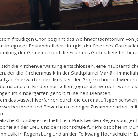
iesem freudigen Chor beginnt das Weihnachtsoratorium von 
in integraler Bestandteil der Liturgie, der Feier des Gottesdie
mlung der Gemeinde und die Feier des Gottesdienstes bei al
 sich die Kirchenverwaltung entschlossen, eine hauptamtlich
en, der die Kirchenmusik in der Stadtpfarrei Mariä Himmelfahr
Aufgaben erwarten den Musiker: der Projektchor soll wieder 
dband und ein Kinderchor sollen gegründet werden, wenn es 
ingen im Kindergarten gehört zu seinen Diensten.
em das Auswahlverfahren durch die Coronaauflagen schwieri
Bewerberinnen und Bewerbern in enger Zusammenarbeit mit 
n.
alische Grundlagen erhielt Herr Puck bei den Regensburger 
sophie an der LMU und der Hochschule für Philosophie in Mü
enmusik in Regensburg und an der Folkwang Hochschule in 