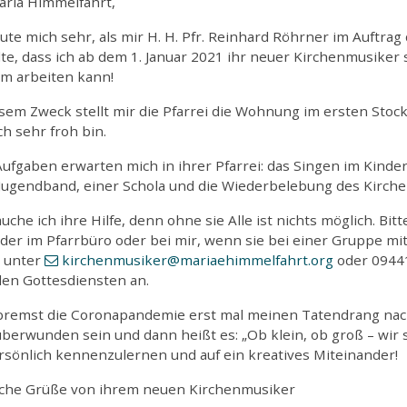
ariä Himmelfahrt,
eute mich sehr, als mir H. H. Pfr. Reinhard Röhrner im Auftr
lte, dass ich ab dem 1. Januar 2021 ihr neuer Kirchenmusiker 
im arbeiten kann!
esem Zweck stellt mir die Pfarrei die Wohnung im ersten Sto
ch sehr froh bin.
Aufgaben erwarten mich in ihrer Pfarrei: das Singen im Kind
 Jugendband, einer Schola und die Wiederbelebung des Kirch
uche ich ihre Hilfe, denn ohne sie Alle ist nichts möglich. Bi
der im Pfarrbüro oder bei mir, wenn sie bei einer Gruppe m
 unter
kirchenmusiker
@mariaehimmelfahrt
.org
oder 09441
den Gottesdiensten an.
bremst die Coronapandemie erst mal meinen Tatendrang nach
berwunden sein und dann heißt es: „Ob klein, ob groß – wir sin
rsönlich kennenzulernen und auf ein kreatives Miteinander!
iche Grüße von ihrem neuen Kirchenmusiker