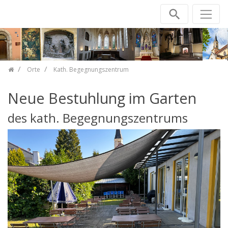
Zum Inhalt springen
Orte
Kath. Begegnungszentrum
Neue Bestuhlung im Garten
des kath. Begegnungszentrums