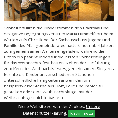
Schnell erfüllten die Kinderstimmen den Pfarrsaal und
das ganze Begegnungszentrum Mariä Himmelfahrt beim
Warten aufs Christkind. Der Sachausschuss Jugend und
Familie des Pfarrgemeinderates hatte Kinder ab 4 Jahren
zum gemeinsamen Warten eingeladen, während die
Eltern ein paar Stunden für die letzten Vorbereitungen
für das Weihnachts-fest hatten. Neben der Hinführung
zum Kern des Weihnachtsfestes, gemeinsamen Sin-gens
konnte die Kinder an verschiedenen Stationen
unterschiedliche Fähigkeiten anwen-den um
beispielsweise Sterne aus Holz, Folie und Papier zu
gestalten oder eine Weih-nachtskugel mit der
Weihnachtsgeschichte basteln.
An einer Station konnten sie auch die
Diese Website verwendet Cookies.
Unsere
Weihnachtsgeschichte illustrieren und für den Heili-gen
Datenschutzerklärung.
Ich stimme zu
Abend mit nach Hause nehmen. So verging die Zeit für