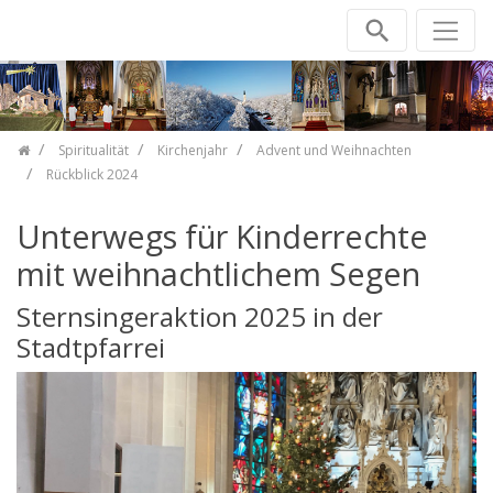
Zum Inhalt springen
Spiritualität
Kirchenjahr
Advent und Weihnachten
Rückblick 2024
Unterwegs für Kinderrechte
mit weihnachtlichem Segen
Sternsingeraktion 2025 in der
Stadtpfarrei