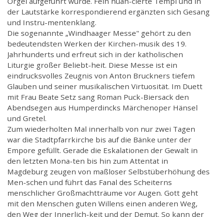
Orgel aufgeführt wurde. Fein nuan-cierte Tempi und in
der Lautstärke korrespondierend ergänzten sich Gesang
und Instru-mentenklang.
Die sogenannte „Windhaager Messe" gehört zu den
bedeutendsten Werken der Kirchen-musik des 19.
Jahrhunderts und erfreut sich in der katholischen
Liturgie großer Beliebt-heit. Diese Messe ist ein
eindrucksvolles Zeugnis von Anton Bruckners tiefem
Glauben und seiner musikalischen Virtuosität. Im Duett
mit Frau Beate Setz sang Roman Puck-Biersack den
Abendsegen aus Humperdincks Märchenoper Hänsel
und Gretel.
Zum wiederholten Mal innerhalb von nur zwei Tagen
war die Stadtpfarrkirche bis auf die Bänke unter der
Empore gefüllt. Gerade die Eskalationen der Gewalt in
den letzten Mona-ten bis hin zum Attentat in
Magdeburg zeugen von maßloser Selbstüberhöhung des
Men-schen und führt das Fanal des Scheiterns
menschlicher Großmachtträume vor Augen. Gott geht
mit den Menschen guten Willens einen anderen Weg,
den Weg der Innerlich-keit und der Demut. So kann der