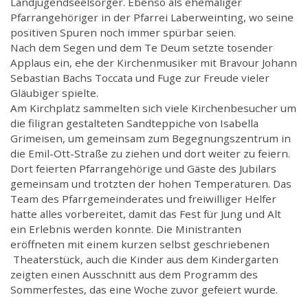
Landjugendseelsorger. Ebenso als ehemaliger
Pfarrangehöriger in der Pfarrei Laberweinting, wo seine
positiven Spuren noch immer spürbar seien.
Nach dem Segen und dem Te Deum setzte tosender
Applaus ein, ehe der Kirchenmusiker mit Bravour Johann
Sebastian Bachs Toccata und Fuge zur Freude vieler
Gläubiger spielte.
Am Kirchplatz sammelten sich viele Kirchenbesucher um
die filigran gestalteten Sandteppiche von Isabella
Grimeisen, um gemeinsam zum Begegnungszentrum in
die Emil-Ott-Straße zu ziehen und dort weiter zu feiern.
Dort feierten Pfarrangehörige und Gäste des Jubilars
gemeinsam und trotzten der hohen Temperaturen. Das
Team des Pfarrgemeinderates und freiwilliger Helfer
hatte alles vorbereitet, damit das Fest für Jung und Alt
ein Erlebnis werden konnte. Die Ministranten
eröffneten mit einem kurzen selbst geschriebenen
Theaterstück, auch die Kinder aus dem Kindergarten
zeigten einen Ausschnitt aus dem Programm des
Sommerfestes, das eine Woche zuvor gefeiert wurde.