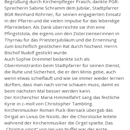
Begrüßung durch Kirchenpfleger Prasch, dankte PGR-
Sprecherin Sabine Schramm dem Jubilar, Stadtpfarrer
BGR Reinhard Röhrner, für seinen engagierten Einsatz
in der Pfarrei und die vielen Impulse für das lebendige
Pfarreileben. Als Dank überreichte sie ihm eine
Pfingststola, die eigens von den Zisterzienserinnen in
Thyrnau für das Priesterjubiläum und die Ernennung
zum bischöflich geistlichen Rat durch hochwst. Herrn
Bischof Rudolf gestickt wurde.
Auch Sophie Dremmel bedankte sich als
Oberministrantin beim Stadtpfarrer für seinen Dienst,
die Ruhe und Sicherheit, die er den Minis gebe, auch
wenn etwas schiefläuft und wie sie immer wieder lernen
dürften, dass man nach vorne schauen muss, damit es
beim nächsten Mal besser werden kann.
Der Kirchenchor Mariä Himmelfahrt sang das festliche
Kyrie in c-moll von Christopher Tambling.
Kirchenmusiker Roman Puck-Biersack übergab das
Dirigat an Livius De Nicoló, der die Chorstücke leitete
während der Kirchenmusiker die Orgel spielte. Das
„Christus vincit“ von Jan van Nuffel war der erste